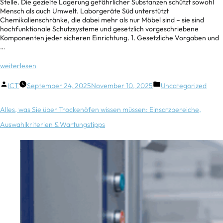
Stelle. Die gezielte Lagerung gefährlicher Substanzen schützt sowohl
Mensch als auch Umwelt. Laborgeräte Süd unterstützt
Chemikalienschränke, die dabei mehr als nur Möbel sind – sie sind
hochfunktionale Schutzsysteme und gesetzlich vorgeschriebene
Komponenten jeder sicheren Einrichtung. 1. Gesetzliche Vorgaben und
…
weiterlesen
ICT
September 24, 2025
November 10, 2025
Uncategorized
Alles, was Sie über Trockenöfen wissen müssen: Einsatzbereiche,
Auswahlkriterien & Wartungstipps