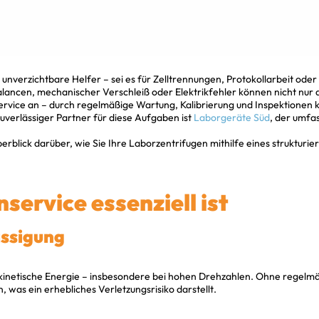
nverzichtbare Helfer – sei es für Zelltrennungen, Protokollarbeit ode
lancen, mechanischer Verschleiß oder Elektrikfehler können nicht nur d
service an – durch regelmäßige Wartung, Kalibrierung und Inspektionen
 zuverlässiger Partner für diese Aufgaben ist
Laborgeräte Süd
, der umfa
blick darüber, wie Sie Ihre Laborzentrifugen mithilfe eines strukturier
service essenziell ist
ssigung
inetische Energie – insbesondere bei hohen Drehzahlen. Ohne regelmä
as ein erhebliches Verletzungsrisiko darstellt.