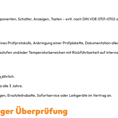
mponenten, Schalter, Anzeigen, Tasten – evtl. nach DIN VDE 0701-0702 
ines Prüfprotokolls, Anbringung einer Prüfplakette, Dokumentation alle
stufen und/oder Temperaturbereichen mit Rückführbarkeit auf internatio
 jährlich.
 alle 3 Jahre.
gen, Ersatzteilrabatte, Sofortservice oder Leihgeräte im Vertrag an.
ßiger Überprüfung