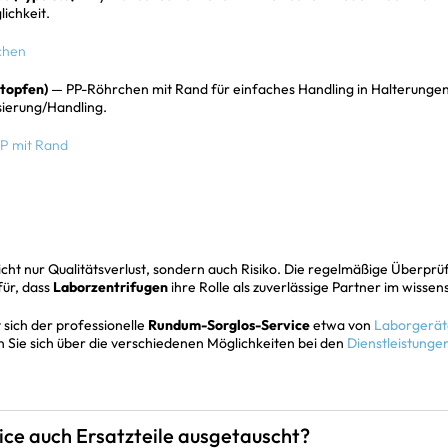
ichkeit.
chen
Stopfen)
— PP-Röhrchen mit Rand für einfaches Handling in Halterungen
sierung/Handling.
PP mit Rand
cht nur Qualitätsverlust, sondern auch Risiko. Die regelmäßige Überprü
für, dass
Laborzentrifugen
ihre Rolle als zuverlässige Partner im wissen
 sich der professionelle
Rundum-Sorglos-Service
etwa von
Laborgerät
Sie sich über die verschiedenen Möglichkeiten bei den
Dienstleistunge
ce auch Ersatzteile ausgetauscht?