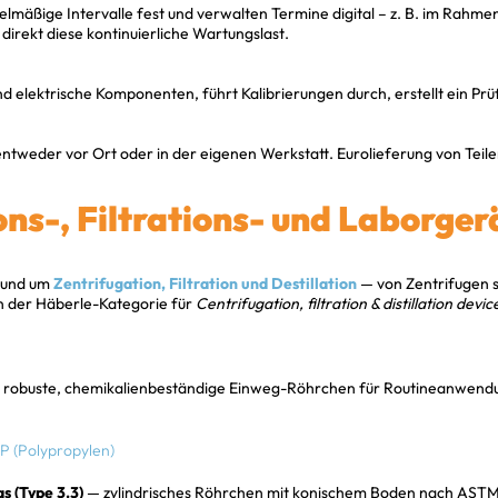
elmäßige Intervalle fest und verwalten Termine digital – z. B. im Rahm
direkt diese kontinuierliche Wartungslast.
 elektrische Komponenten, führt Kalibrierungen durch, erstellt ein Prü
entweder vor Ort oder in der eigenen Werkstatt. Eurolieferung von Teil
ns-, Filtrations- und Laborger
 rund um
Zentrifugation, Filtration und Destillation
— von Zentrifugen s
in der Häberle-Kategorie für
Centrifugation, filtration & distillation devic
robuste, chemikalienbeständige Einweg-Röhrchen für Routineanwendun
P (Polypropylen)
s (Type 3.3)
— zylindrisches Röhrchen mit konischem Boden nach ASTM